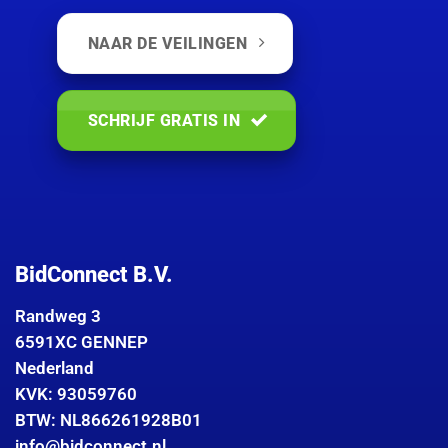
NAAR DE VEILINGEN
SCHRIJF GRATIS IN
BidConnect B.V.
Randweg 3
6591XC GENNEP
Nederland
KVK: 93059760
BTW: NL866261928B01
info@bidconnect.nl