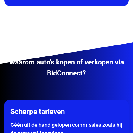
Waarom auto’s kopen of verkopen via
BidConnect?
Scherpe tarieven
Géén uit de hand gelopen commissies zoals bij