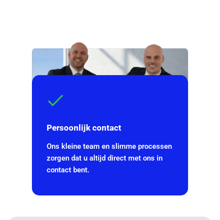
Persoonlijk contact
Ons kleine team en slimme processen
zorgen dat u altijd direct met ons in
contact bent.