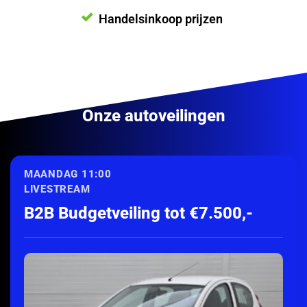
Handelsinkoop prijzen
Onze autoveilingen
MAANDAG 11:00
LIVESTREAM
B2B Budgetveiling tot €7.500,-